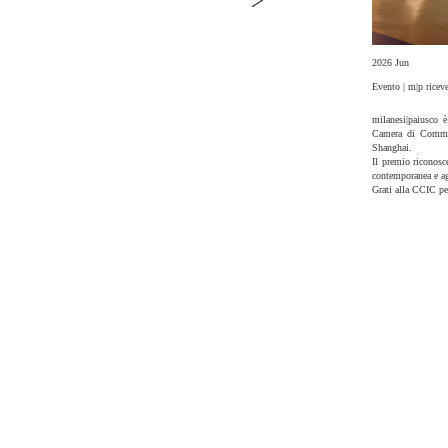
2026 Jun
Evento | m|p ricev
milanesi|paiusco 
Camera di Commer
Shanghai.
Il premio riconosce
contemporanea e agl
Grati alla CCIC per