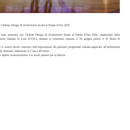
e l’Italian Design & Architecture Award al Panda d’Oro 2026
è stato premiato con l’Italian Design & Architecture Award al Panda d’Oro 2026, organizzato dalla
cio Italiana in Cina (CCIC), durante la cerimonia tenutasi il 18 giugno presso il W Hotel di
 il nostro lavoro continuo nell’esplorazione del pensiero progettuale italiano applicato all’architettura
i ambienti industriali in Cina e all’estero.
 questo riconoscimento e ai nostri partner per la fiducia.