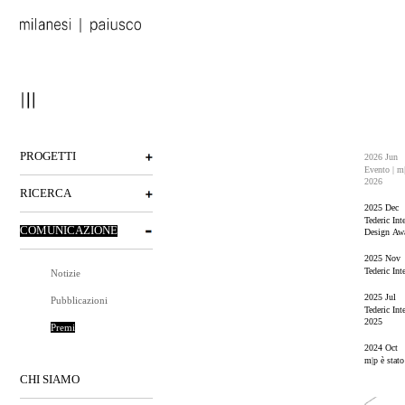
PROGETTI
2026 Jun
Evento | m
2026
RICERCA
2025 Dec
Tederic Int
COMUNICAZIONE
Design Aw
2025 Nov
Tederic Int
Notizie
2025 Jul
Pubblicazioni
Tederic Int
2025
Premi
2024 Oct
m|p è stat
CHI SIAMO