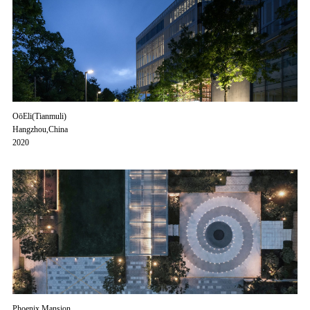
OōEli(Tianmuli)
Hangzhou,China
2020
Phoenix Mansion